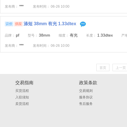
***
发布商：
发布时间：
06-26 10:00
涤短 38mm 有光 1.33dtex
议价
供应
pf
38mm
有光
1.33dtex
品牌：
型号：
细度：
长度：
产
***
发布商：
发布时间：
06-26 10:00
首页
上一页
交易指南
政策条款
买货流程
交易规则
入驻须知
服务协议
卖货流程
售后服务