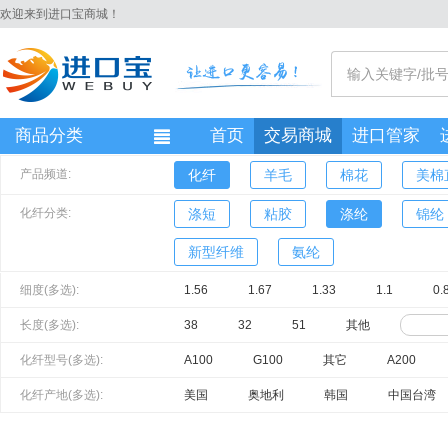
欢迎来到进口宝商城！
商品分类
首页
交易商城
进口管家
产品频道:
化纤
羊毛
棉花
美棉
化纤分类:
涤短
粘胶
涤纶
锦纶
新型纤维
氨纶
细度(多选):
1.56
1.67
1.33
1.1
0.
长度(多选):
38
32
51
其他
化纤型号(多选):
A100
G100
其它
A200
化纤产地(多选):
美国
奥地利
韩国
中国台湾