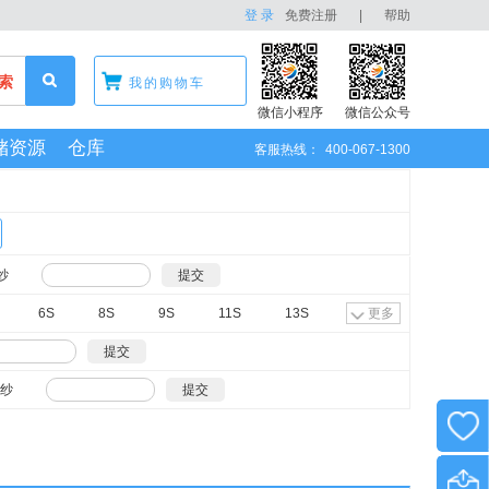
登 录
免费注册
|
帮助
索
我的购物车
微信小程序
微信公众号
储资源
仓库
客服热线：
400-067-1300
纱
6S
8S
9S
11S
13S
更多
纱
瑞士
土耳其
土库曼斯坦
苏丹
更多