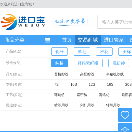
欢迎来到进口宝商城！
商品分类
首页
交易商城
进口管家
产品频道:
化纤
羊毛
棉花
美棉
纱线分类:
纯棉
纤维素纤维
混纺纱
品名(多选):
普梳纱线
高配纱线
半精梳纱线
支数(多选):
7S
10S
12S
16S
20S
14S
15S
17S
18S
19
工艺(多选):
环锭纺
紧密纺
赛络纺
紧密赛
用途(多选):
喷织用纱
剑杆用纱
针织用纱
产地(多选):
印度
巴基斯坦
越南
乌兹别克
贝宁
孟加拉
柬埔寨
中国大陆