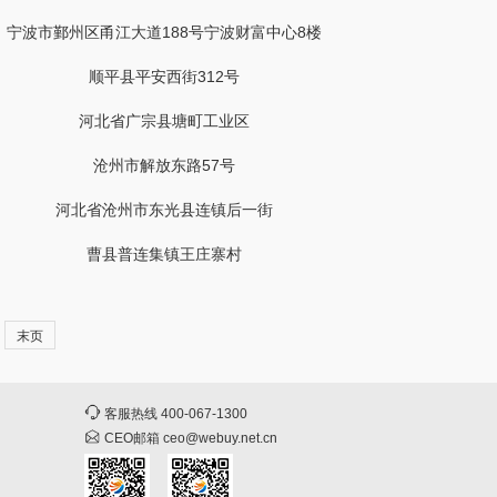
宁波市鄞州区甬江大道188号宁波财富中心8楼
顺平县平安西街312号
河北省广宗县塘町工业区
沧州市解放东路57号
河北省沧州市东光县连镇后一街
曹县普连集镇王庄寨村
末页
客服热线
400-067-1300
CEO邮箱
ceo@webuy.net.cn