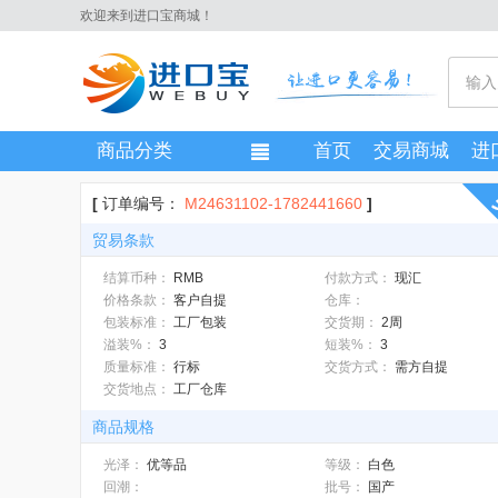
欢迎来到进口宝商城！
商品分类
首页
交易商城
进
[
订单编号：
M24631102-1782441660
]
贸易条款
结算币种：
RMB
付款方式：
现汇
价格条款：
客户自提
仓库：
包装标准：
工厂包装
交货期：
2周
溢装%：
3
短装%：
3
质量标准：
行标
交货方式：
需方自提
交货地点：
工厂仓库
商品规格
光泽：
优等品
等级：
白色
回潮：
批号：
国产