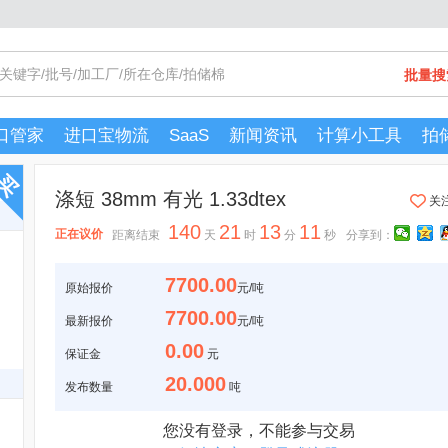
批量搜
口管家
进口宝物流
SaaS
新闻资讯
计算小工具
拍
涤短 38mm 有光 1.33dtex
关
140
21
13
11
正在议价
距离结束
天
时
分
秒
分享到：
7700.00
原始报价
元/吨
7700.00
最新报价
元/吨
0.00
保证金
元
20.000
发布数量
吨
您没有登录，不能参与交易