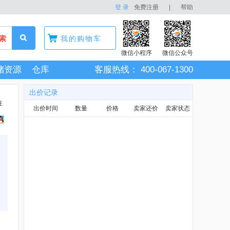
登 录
免费注册
|
帮助
索
我的购物车
微信小程序
微信公众号
储资源
仓库
客服热线：
400-067-1300
出价记录
注
出价时间
数量
价格
卖家还价
卖家状态