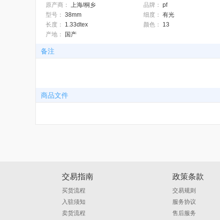
原产商：
上海/桐乡
品牌：
pf
型号：
38mm
细度：
有光
长度：
1.33dtex
颜色：
13
产地：
国产
备注
商品文件
交易指南
政策条款
买货流程
交易规则
入驻须知
服务协议
卖货流程
售后服务