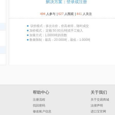
解决方案：登录或注册
494
人参与
|
627
人围观
|
441
人关注
议价模式：
多次出价，价高者得，随时成交
加价模式：
定额 50.00元/吨或手工输入
加量方式：
1.0000吨的倍数
数量限制：
最高：20.000吨，最低：1.000吨
帮助中心
关于我们
注册流程
关于交易商城
找回密码
法律声明
修改账户信息
进口宝官网