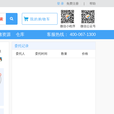
登 录
免费注册
|
帮助
索
我的购物车
微信小程序
微信公众号
储资源
仓库
客服热线：
400-067-1300
委托记录
注
委托人
委托时间
数量
价格
吨
)