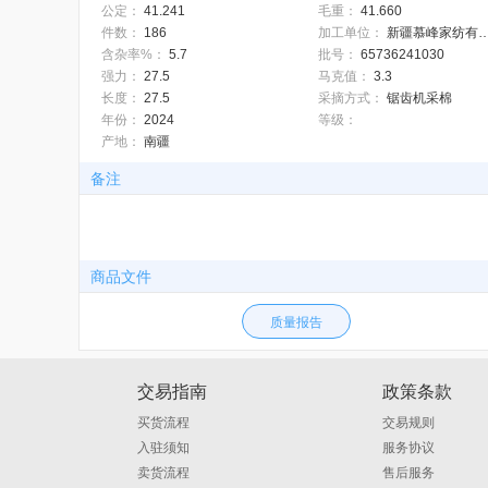
公定：
41.241
毛重：
41.660
件数：
186
加工单位：
新疆慕峰家纺有
含杂率%：
5.7
批号：
65736241030
强力：
27.5
马克值：
3.3
长度：
27.5
采摘方式：
锯齿机采棉
年份：
2024
等级：
产地：
南疆
备注
商品文件
质量报告
交易指南
政策条款
买货流程
交易规则
入驻须知
服务协议
卖货流程
售后服务