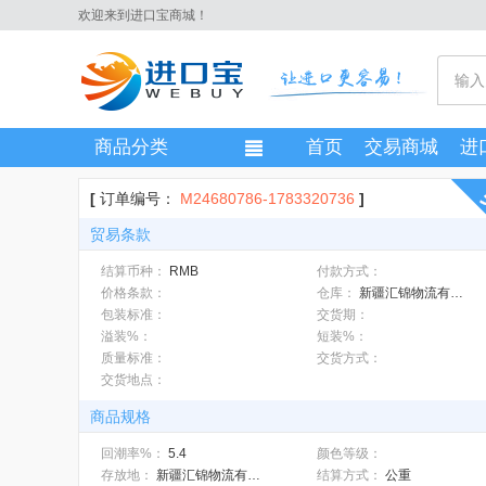
欢迎来到进口宝商城！
商品分类
首页
交易商城
进
[
订单编号：
M24680786-1783320736
]
贸易条款
结算币种：
RMB
付款方式：
价格条款：
仓库：
新疆汇锦物流有限公司
包装标准：
交货期：
溢装%：
短装%：
质量标准：
交货方式：
交货地点：
商品规格
回潮率%：
5.4
颜色等级：
存放地：
新疆汇锦物流有限公司
结算方式：
公重