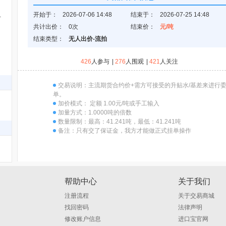
开始于：
2026-07-06 14:48
结束于：
2026-07-25 14:48
限公司
共计出价：
0次
结束价：
元/吨
结束类型：
无人出价-流拍
426
人参与
|
276
人围观
|
421
人关注
交易说明：
主流期货合约价+需方可接受的升贴水/基差来进行
单。
加价模式：
定额 1.00元/吨或手工输入
加量方式：
1.0000吨的倍数
数量限制：
最高：41.241吨，最低：41.241吨
备注：
只有交了保证金，我方才能做正式挂单操作
帮助中心
关于我们
注册流程
关于交易商城
找回密码
法律声明
修改账户信息
进口宝官网