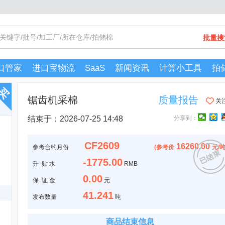
批量搜
口管家
进口宝物流
SaaS
新闻资讯
计算小工具
拍
锯齿机采棉
质量报告
关
结束于：2026-07-25 14:48
分享到：
CF2609
16260.00
参考合约月份
(
参考价
元/
-1775.00
升 贴 水
RMB
0.00
保 证 金
元
41.241
发布数量
吨
商品结束信息